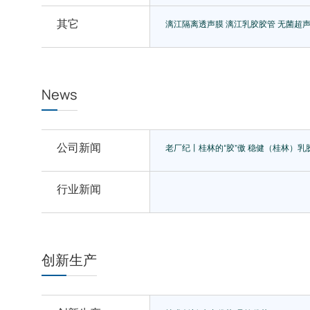
其它
漓江隔离透声膜
漓江乳胶胶管
无菌超声
News
公司新闻
老厂纪丨桂林的“胶”傲
稳健（桂林）乳
行业新闻
创新生产