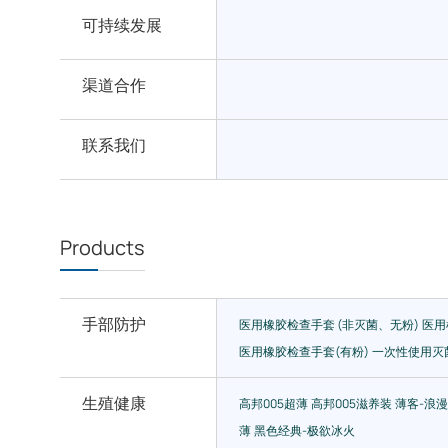
可持续发展
渠道合作
联系我们
Products
手部防护
医用橡胶检查手套 (非灭菌、无粉)
医用
医用橡胶检查手套(有粉)
一次性使用灭
生殖健康
高邦005超薄
高邦005滋养装
薄客-浪
薄
黑色经典-极欲冰火