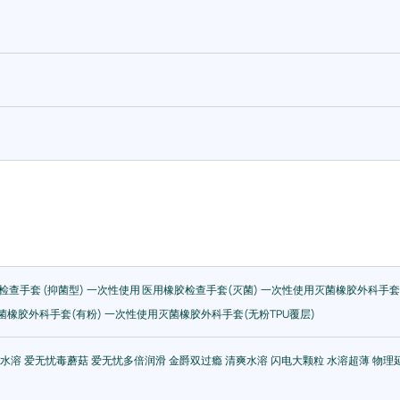
检查手套 (抑菌型)
一次性使用 医用橡胶检查手套(灭菌)
一次性使用灭菌橡胶外科手套
菌橡胶外科手套(有粉)
一次性使用灭菌橡胶外科手套(无粉TPU覆层)
漫水溶
爱无忧毒蘑菇
爱无忧多倍润滑
金爵双过瘾
清爽水溶
闪电大颗粒
水溶超薄
物理