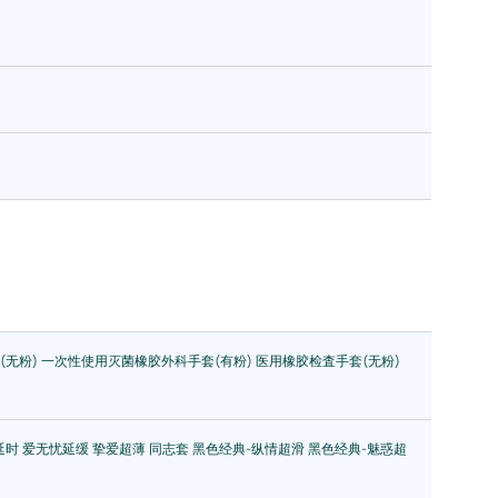
(无粉)
一次性使用灭菌橡胶外科手套(有粉)
医用橡胶检査手套(无粉)
延时
爱无忧延缓
挚爱超薄
同志套
黑色经典-纵情超滑
黑色经典-魅惑超