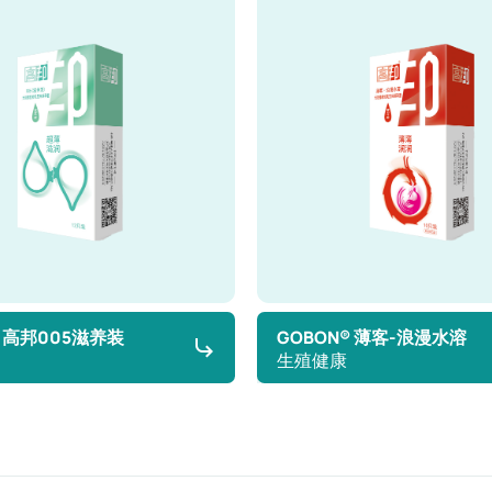
® 高邦005滋养装
GOBON® 薄客-浪漫水溶
生殖健康